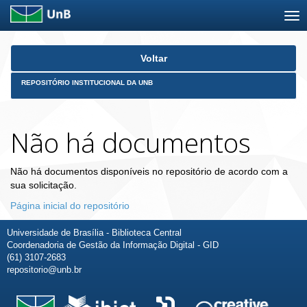
Skip
Voltar
navigation
REPOSITÓRIO INSTITUCIONAL DA UNB
Não há documentos
Não há documentos disponíveis no repositório de acordo com a
sua solicitação.
Página inicial do repositório
Universidade de Brasília - Biblioteca Central
Coordenadoria de Gestão da Informação Digital - GID
(61) 3107-2683
repositorio@unb.br