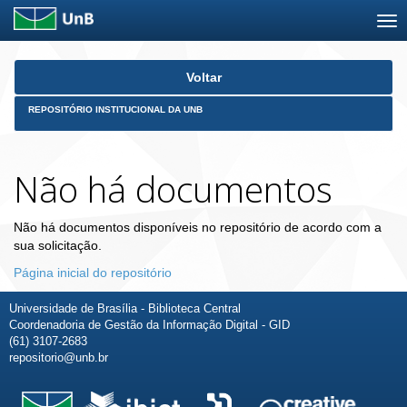
Skip
Voltar
navigation
REPOSITÓRIO INSTITUCIONAL DA UNB
Não há documentos
Não há documentos disponíveis no repositório de acordo com a
sua solicitação.
Página inicial do repositório
Universidade de Brasília - Biblioteca Central
Coordenadoria de Gestão da Informação Digital - GID
(61) 3107-2683
repositorio@unb.br