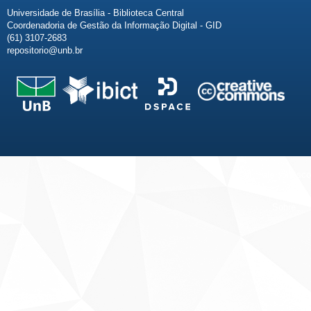
Universidade de Brasília - Biblioteca Central
Coordenadoria de Gestão da Informação Digital - GID
(61) 3107-2683
repositorio@unb.br
Fale conosco
Sobre