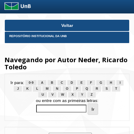
Skip
Voltar
navigation
REPOSITÓRIO INSTITUCIONAL DA UNB
Navegando por Autor Neder, Ricardo
Toledo
Ir para:
0-9
A
B
C
D
E
F
G
H
I
J
K
L
M
N
O
P
Q
R
S
T
U
V
W
X
Y
Z
ou entre com as primeiras letras: