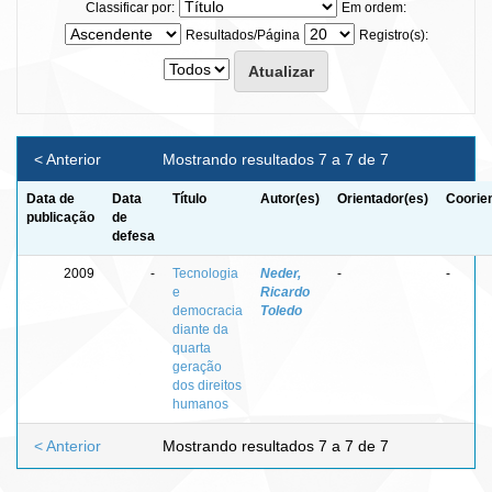
Classificar por:
Em ordem:
Resultados/Página
Registro(s):
< Anterior
Mostrando resultados 7 a 7 de 7
Data de
Data
Título
Autor(es)
Orientador(es)
Coorie
publicação
de
defesa
2009
-
Tecnologia
Neder,
-
-
e
Ricardo
democracia
Toledo
diante da
quarta
geração
dos direitos
humanos
< Anterior
Mostrando resultados 7 a 7 de 7