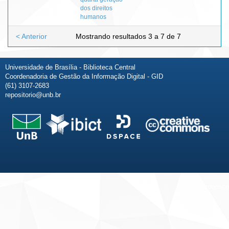
dos direitos
humanos
< Anterior
Mostrando resultados 3 a 7 de 7
Universidade de Brasília - Biblioteca Central
Coordenadoria de Gestão da Informação Digital - GID
(61) 3107-2683
repositorio@unb.br
Fale conosco
Sobre