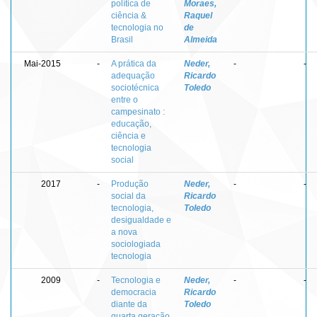
política de
Moraes,
ciência &
Raquel
tecnologia no
de
Brasil
Almeida
Mai-2015
-
A prática da
Neder,
-
-
adequação
Ricardo
sociotécnica
Toledo
entre o
campesinato :
educação,
ciência e
tecnologia
social
2017
-
Produção
Neder,
-
-
social da
Ricardo
tecnologia,
Toledo
desigualdade e
a nova
sociologiada
tecnologia
2009
-
Tecnologia e
Neder,
-
-
democracia
Ricardo
diante da
Toledo
quarta geração