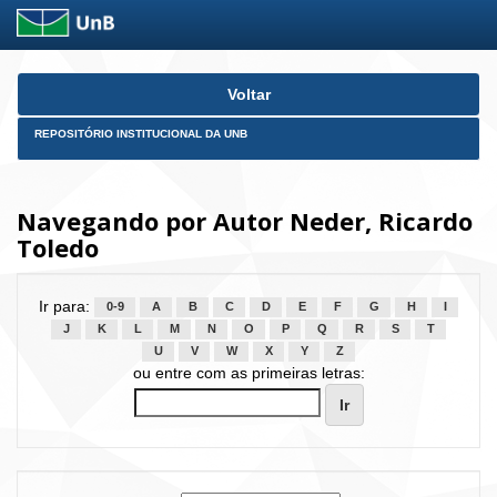
Skip
Voltar
navigation
REPOSITÓRIO INSTITUCIONAL DA UNB
Navegando por Autor Neder, Ricardo
Toledo
Ir para:
0-9
A
B
C
D
E
F
G
H
I
J
K
L
M
N
O
P
Q
R
S
T
U
V
W
X
Y
Z
ou entre com as primeiras letras: