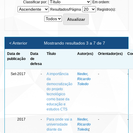
Classificar por:
Em ordem:
Resultados/Página
Registro(s):
< Anterior
Mostrando resultados 3 a 7 de 7
Data de
Data
Título
Autor(es)
Orientador(es)
Coo
publicação
de
defesa
Set-2017
-
A importância
Neder,
-
-
da
Ricardo
democratização
Toledo
do projeto
tecnológico
como base da
educação e
estudos CTS
2017
-
Para onde vai a
Neder,
-
-
universidade
Ricardo
diante da
Toledo
;