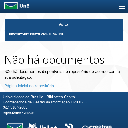
Skip
Voltar
navigation
REPOSITÓRIO INSTITUCIONAL DA UNB
Não há documentos
Não há documentos disponíveis no repositório de acordo com a
sua solicitação.
Página inicial do repositório
Universidade de Brasília - Biblioteca Central
Coordenadoria de Gestão da Informação Digital - GID
(61) 3107-2683
repositorio@unb.br