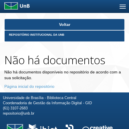
Skip
Voltar
navigation
REPOSITÓRIO INSTITUCIONAL DA UNB
Não há documentos
Não há documentos disponíveis no repositório de acordo com a
sua solicitação.
Página inicial do repositório
Universidade de Brasília - Biblioteca Central
Coordenadoria de Gestão da Informação Digital - GID
(61) 3107-2683
repositorio@unb.br