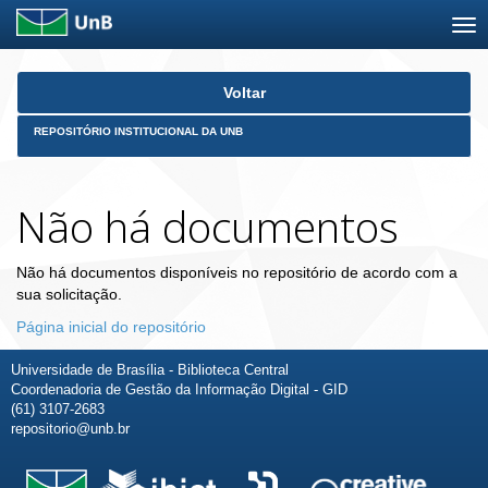
Skip
Voltar
navigation
REPOSITÓRIO INSTITUCIONAL DA UNB
Não há documentos
Não há documentos disponíveis no repositório de acordo com a
sua solicitação.
Página inicial do repositório
Universidade de Brasília - Biblioteca Central
Coordenadoria de Gestão da Informação Digital - GID
(61) 3107-2683
repositorio@unb.br