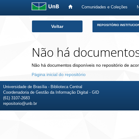
Comunidades e Coleções
Skip
REPOSITÓRIO INSTITUCIO
Voltar
navigation
Não há documento
Não há documentos disponíveis no repositório de acor
Página inicial do repositório
Universidade de Brasília - Biblioteca Central
Coordenadoria de Gestão da Informação Digital - GID
(61) 3107-2683
repositorio@unb.br