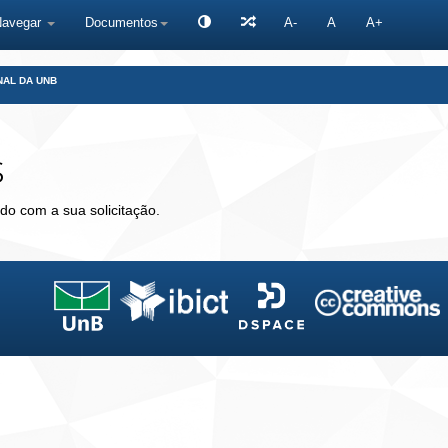
Navegar
Documentos
A-
A
A+
NAL DA UNB
s
do com a sua solicitação.