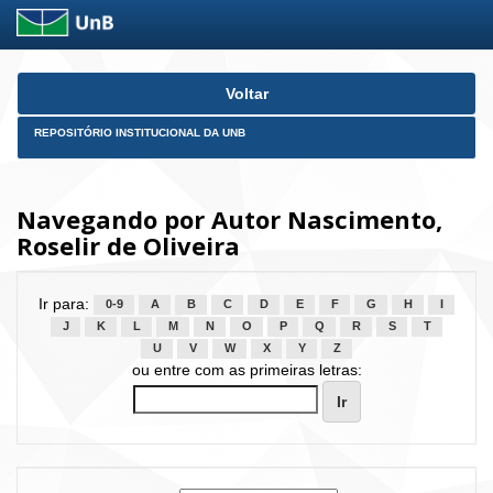
Skip
Voltar
navigation
REPOSITÓRIO INSTITUCIONAL DA UNB
Navegando por Autor Nascimento,
Roselir de Oliveira
Ir para:
0-9
A
B
C
D
E
F
G
H
I
J
K
L
M
N
O
P
Q
R
S
T
U
V
W
X
Y
Z
ou entre com as primeiras letras: