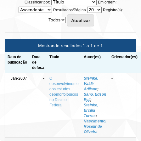
Classificar por:
Em ordem:
Resultados/Página
Registro(s):
Mostrando resultados 1 a 1 de 1
Data de
Data
Título
Autor(es)
Orientador(es)
publicação
de
defesa
Jan-2007
-
O
Steinke,
-
desenvolvimento
Valdir
dos estudos
Adilson
;
geomorfológicos
Sano, Edson
no Distrito
Eyji
;
Federal
Steinke,
Ercília
Torres
;
Nascimento,
Roselir de
Oliveira