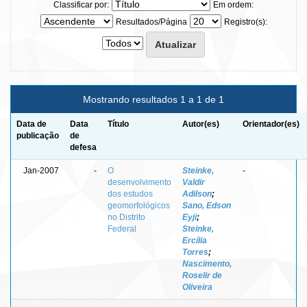
Classificar por:
Em ordem:
Resultados/Página
Registro(s):
Mostrando resultados 1 a 1 de 1
Data de
Data
Título
Autor(es)
Orientador(es)
publicação
de
defesa
Jan-2007
-
O
Steinke,
-
desenvolvimento
Valdir
dos estudos
Adilson
;
geomorfológicos
Sano, Edson
no Distrito
Eyji
;
Federal
Steinke,
Ercília
Torres
;
Nascimento,
Roselir de
Oliveira