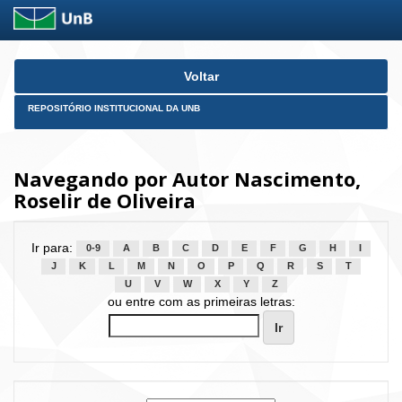
Skip
Voltar
navigation
REPOSITÓRIO INSTITUCIONAL DA UNB
Navegando por Autor Nascimento,
Roselir de Oliveira
Ir para:
0-9
A
B
C
D
E
F
G
H
I
J
K
L
M
N
O
P
Q
R
S
T
U
V
W
X
Y
Z
ou entre com as primeiras letras: