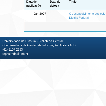
Data de
Data de
Título
publicação
defesa
Jan-2007
-
O desenvolvimento dos estu
Distrito Federal
Universidade de Brasília - Biblioteca Central
Coordenadoria de Gestão da Informação Digital - GID
(61) 3107-2683
repositorio@unb.br