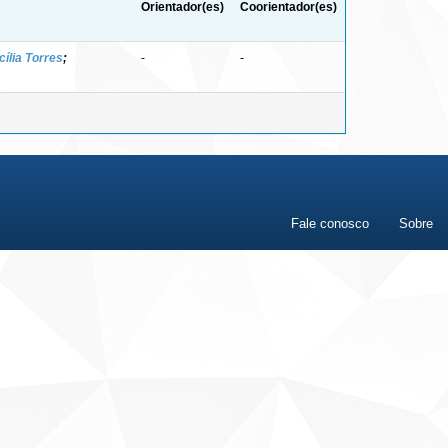
Orientador(es)
Coorientador(es)
cília Torres
;
-
-
Fale conosco
Sobre