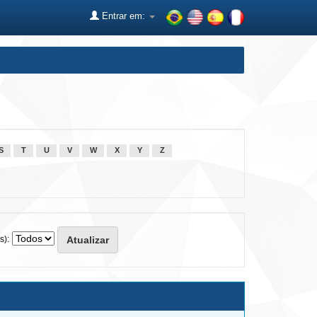
Entrar em:
S
T
U
V
W
X
Y
Z
s):