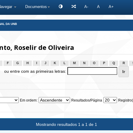
Navegar
Documentos
A-
A
A+
NAL DA UNB
o, Roselir de Oliveira
F
G
H
I
J
K
L
M
N
O
P
Q
R
ou entre com as primeiras letras:
Em ordem:
Resultados/Página
Registro(
Mostrando resultados 1 a 1 de 1