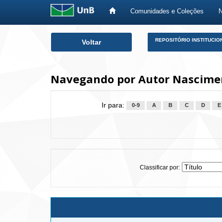
Comunidades e Coleções
Skip
REPOSITÓRIO INSTITUCIO
Voltar
navigation
Navegando por Autor Nasciment
Ir para:
0-9
A
B
C
D
E
Classificar por: