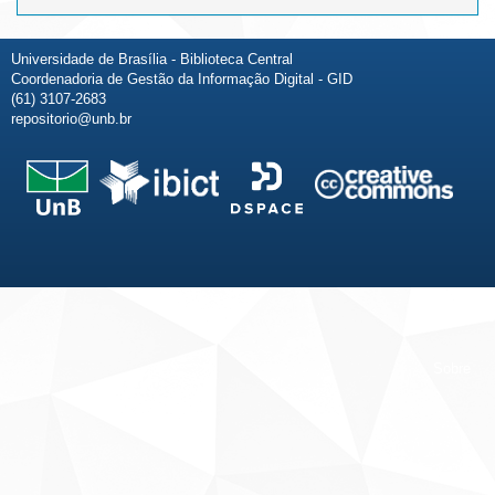
Universidade de Brasília - Biblioteca Central
Coordenadoria de Gestão da Informação Digital - GID
(61) 3107-2683
repositorio@unb.br
Fale conosco
Sobre