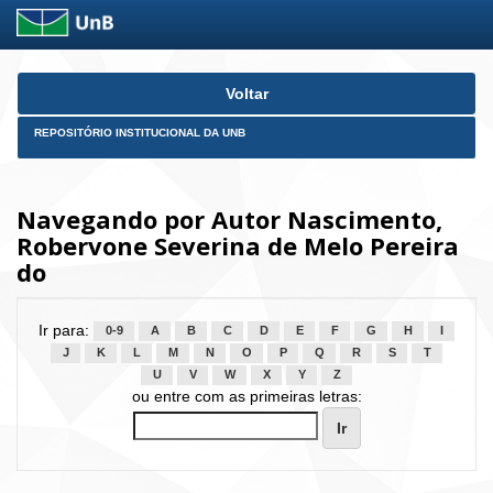
Skip
Voltar
navigation
REPOSITÓRIO INSTITUCIONAL DA UNB
Navegando por Autor Nascimento,
Robervone Severina de Melo Pereira
do
Ir para:
0-9
A
B
C
D
E
F
G
H
I
J
K
L
M
N
O
P
Q
R
S
T
U
V
W
X
Y
Z
ou entre com as primeiras letras: