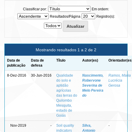
Classificar por:
Em ordem:
Resultados/Página
Registro(s):
Mostrando resultados 1 a 2 de 2
Data de
Data de
Título
Autor(es)
Orientador(es
publicação
defesa
8-Dez-2016
30-Jun-2016
Qualidade
Nascimento,
Ramos, Maria
do solo e
Robervone
Lucrécia
aptidão
Severina de
Gerosa
agrícolas
Melo Pereira
das terras do
do
Quilombo
Mesquita,
estado de
Goiás
Nov-2019
-
Soil quality
Silva,
-
indicators
Antonio