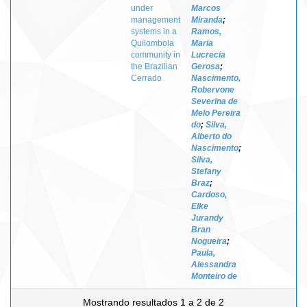
under
Marcos
management
Miranda
;
systems in a
Ramos,
Quilombola
Maria
community in
Lucrecia
the Brazilian
Gerosa
;
Cerrado
Nascimento,
Robervone
Severina de
Melo Pereira
do
;
Silva,
Alberto do
Nascimento
;
Silva,
Stefany
Braz
;
Cardoso,
Elke
Jurandy
Bran
Nogueira
;
Paula,
Alessandra
Monteiro de
Mostrando resultados 1 a 2 de 2