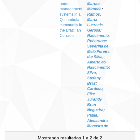
under
Marcos
management
Miranda
;
systems in a
Ramos,
Quilombola
Maria
community in
Lucrecia
the Brazilian
Gerosa
;
Cerrado
Nascimento,
Robervone
Severina de
Melo Pereira
do
;
Silva,
Alberto do
Nascimento
;
Silva,
Stefany
Braz
;
Cardoso,
Elke
Jurandy
Bran
Nogueira
;
Paula,
Alessandra
Monteiro de
Mostrando resultados 1 a 2 de 2