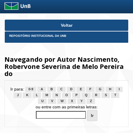
Skip
Voltar
navigation
REPOSITÓRIO INSTITUCIONAL DA UNB
Navegando por Autor Nascimento,
Robervone Severina de Melo Pereira
do
Ir para:
0-9
A
B
C
D
E
F
G
H
I
J
K
L
M
N
O
P
Q
R
S
T
U
V
W
X
Y
Z
ou entre com as primeiras letras: