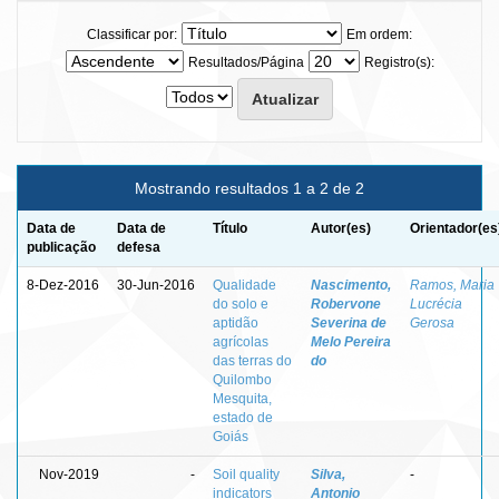
Classificar por:
Em ordem:
Resultados/Página
Registro(s):
Mostrando resultados 1 a 2 de 2
Data de
Data de
Título
Autor(es)
Orientador(es
publicação
defesa
8-Dez-2016
30-Jun-2016
Qualidade
Nascimento,
Ramos, Maria
do solo e
Robervone
Lucrécia
aptidão
Severina de
Gerosa
agrícolas
Melo Pereira
das terras do
do
Quilombo
Mesquita,
estado de
Goiás
Nov-2019
-
Soil quality
Silva,
-
indicators
Antonio