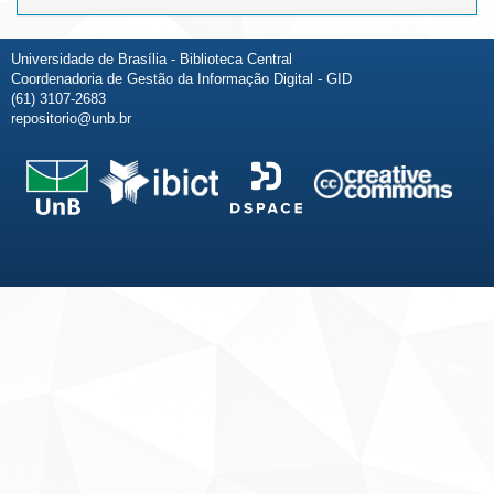
Universidade de Brasília - Biblioteca Central
Coordenadoria de Gestão da Informação Digital - GID
(61) 3107-2683
repositorio@unb.br
Fale conosco
Sobre