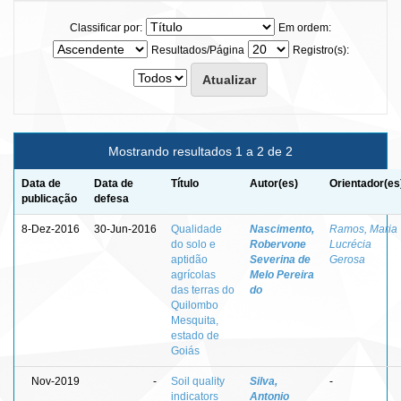
Classificar por:
Em ordem:
Resultados/Página
Registro(s):
Mostrando resultados 1 a 2 de 2
Data de
Data de
Título
Autor(es)
Orientador(es
publicação
defesa
8-Dez-2016
30-Jun-2016
Qualidade
Nascimento,
Ramos, Maria
do solo e
Robervone
Lucrécia
aptidão
Severina de
Gerosa
agrícolas
Melo Pereira
das terras do
do
Quilombo
Mesquita,
estado de
Goiás
Nov-2019
-
Soil quality
Silva,
-
indicators
Antonio