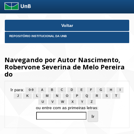
Skip
Voltar
navigation
REPOSITÓRIO INSTITUCIONAL DA UNB
Navegando por Autor Nascimento,
Robervone Severina de Melo Pereira
do
Ir para:
0-9
A
B
C
D
E
F
G
H
I
J
K
L
M
N
O
P
Q
R
S
T
U
V
W
X
Y
Z
ou entre com as primeiras letras: