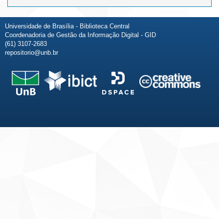
Universidade de Brasília - Biblioteca Central
Coordenadoria de Gestão da Informação Digital - GID
(61) 3107-2683
repositorio@unb.br
Fale conosco
Sobre