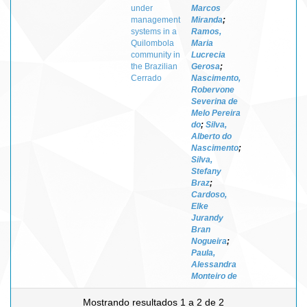
under
Marcos
management
Miranda
;
systems in a
Ramos,
Quilombola
Maria
community in
Lucrecia
the Brazilian
Gerosa
;
Cerrado
Nascimento,
Robervone
Severina de
Melo Pereira
do
;
Silva,
Alberto do
Nascimento
;
Silva,
Stefany
Braz
;
Cardoso,
Elke
Jurandy
Bran
Nogueira
;
Paula,
Alessandra
Monteiro de
Mostrando resultados 1 a 2 de 2