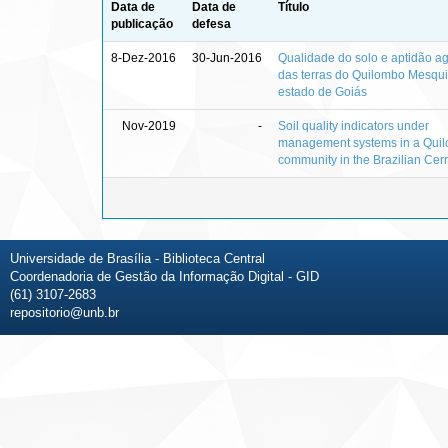
Data de
Data de
Título
publicação
defesa
8-Dez-2016
30-Jun-2016
Qualidade do solo e aptidão ag
das terras do Quilombo Mesqui
estado de Goiás
Nov-2019
-
Soil quality indicators under
management systems in a Qui
community in the Brazilian Cer
Universidade de Brasília - Biblioteca Central
Coordenadoria de Gestão da Informação Digital - GID
(61) 3107-2683
repositorio@unb.br