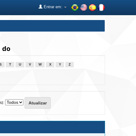
Entrar em:
 do
S
T
U
V
W
X
Y
Z
s):