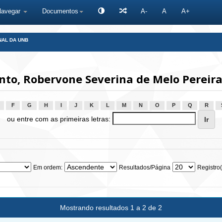
Navegar
Documentos
A-
A
A+
NAL DA UNB
to, Robervone Severina de Melo Pereira
F
G
H
I
J
K
L
M
N
O
P
Q
R
ou entre com as primeiras letras:
Em ordem:
Resultados/Página
Registro(
Mostrando resultados 1 a 2 de 2