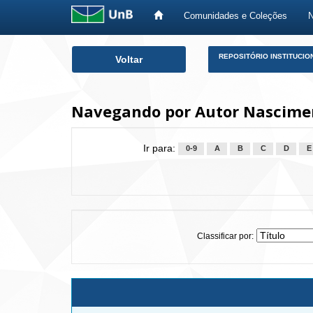
Comunidades e Coleções
Skip
REPOSITÓRIO INSTITUCIO
Voltar
navigation
Navegando por Autor Nascimen
Ir para:
0-9
A
B
C
D
E
Classificar por: