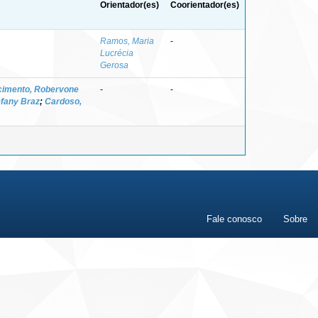
Orientador(es)
Coorientador(es)
Ramos, Maria
-
Lucrécia
Gerosa
imento, Robervone
-
-
efany Braz
;
Cardoso,
Fale conosco
Sobre