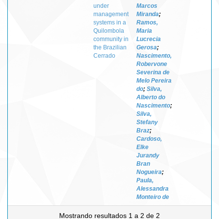
under
Marcos
management
Miranda
;
systems in a
Ramos,
Quilombola
Maria
community in
Lucrecia
the Brazilian
Gerosa
;
Cerrado
Nascimento,
Robervone
Severina de
Melo Pereira
do
;
Silva,
Alberto do
Nascimento
;
Silva,
Stefany
Braz
;
Cardoso,
Elke
Jurandy
Bran
Nogueira
;
Paula,
Alessandra
Monteiro de
Mostrando resultados 1 a 2 de 2