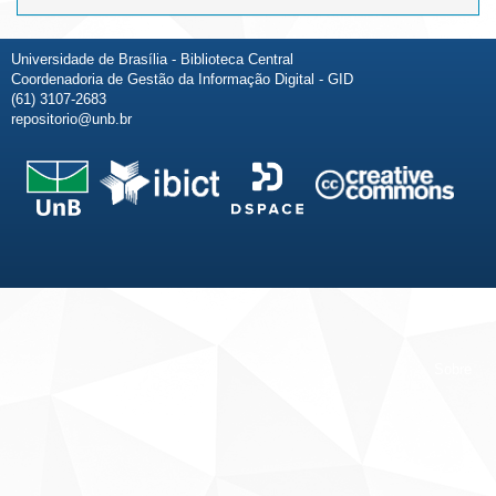
Universidade de Brasília - Biblioteca Central
Coordenadoria de Gestão da Informação Digital - GID
(61) 3107-2683
repositorio@unb.br
Fale conosco
Sobre