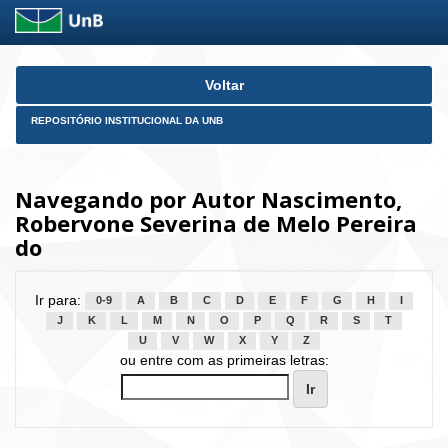
Skip
Voltar
navigation
REPOSITÓRIO INSTITUCIONAL DA UNB
Navegando por Autor Nascimento,
Robervone Severina de Melo Pereira
do
Ir para:
0-9
A
B
C
D
E
F
G
H
I
J
K
L
M
N
O
P
Q
R
S
T
U
V
W
X
Y
Z
ou entre com as primeiras letras: