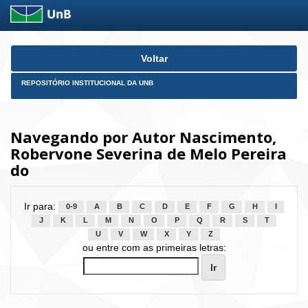
Skip
Voltar
navigation
REPOSITÓRIO INSTITUCIONAL DA UNB
Navegando por Autor Nascimento,
Robervone Severina de Melo Pereira
do
Ir para:
0-9
A
B
C
D
E
F
G
H
I
J
K
L
M
N
O
P
Q
R
S
T
U
V
W
X
Y
Z
ou entre com as primeiras letras: