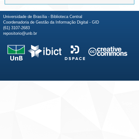
Universidade de Brasília - Biblioteca Central
Coordenadoria de Gestão da Informação Digital - GID
(61) 3107-2683
repositorio@unb.br
Fale conosco
Sobre