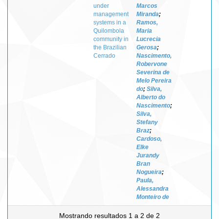
under
Marcos
management
Miranda
;
systems in a
Ramos,
Quilombola
Maria
community in
Lucrecia
the Brazilian
Gerosa
;
Cerrado
Nascimento,
Robervone
Severina de
Melo Pereira
do
;
Silva,
Alberto do
Nascimento
;
Silva,
Stefany
Braz
;
Cardoso,
Elke
Jurandy
Bran
Nogueira
;
Paula,
Alessandra
Monteiro de
Mostrando resultados 1 a 2 de 2