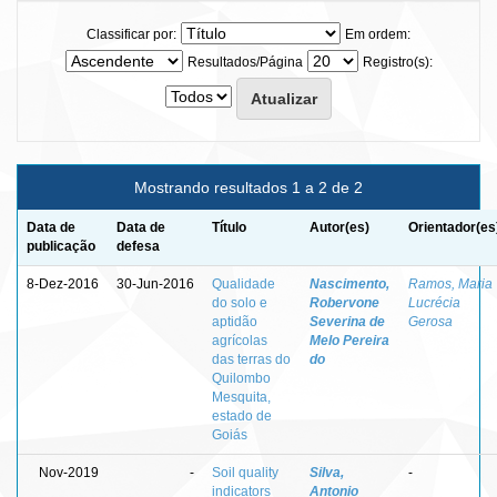
Classificar por:
Em ordem:
Resultados/Página
Registro(s):
Mostrando resultados 1 a 2 de 2
Data de
Data de
Título
Autor(es)
Orientador(es
publicação
defesa
8-Dez-2016
30-Jun-2016
Qualidade
Nascimento,
Ramos, Maria
do solo e
Robervone
Lucrécia
aptidão
Severina de
Gerosa
agrícolas
Melo Pereira
das terras do
do
Quilombo
Mesquita,
estado de
Goiás
Nov-2019
-
Soil quality
Silva,
-
indicators
Antonio