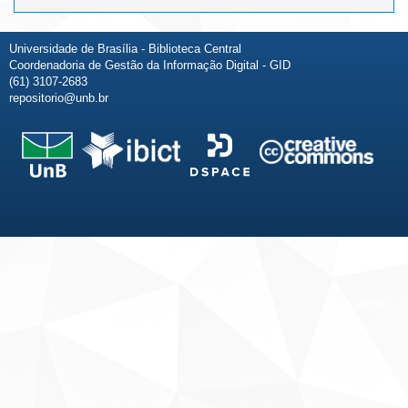
Universidade de Brasília - Biblioteca Central
Coordenadoria de Gestão da Informação Digital - GID
(61) 3107-2683
repositorio@unb.br
Fale conosco
Sobre