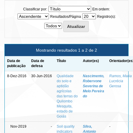
Classificar por:
Em ordem:
Resultados/Página
Registro(s):
Mostrando resultados 1 a 2 de 2
Data de
Data de
Título
Autor(es)
Orientador(es
publicação
defesa
8-Dez-2016
30-Jun-2016
Qualidade
Nascimento,
Ramos, Maria
do solo e
Robervone
Lucrécia
aptidão
Severina de
Gerosa
agrícolas
Melo Pereira
das terras do
do
Quilombo
Mesquita,
estado de
Goiás
Nov-2019
-
Soil quality
Silva,
-
indicators
Antonio