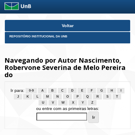
Skip
Voltar
navigation
REPOSITÓRIO INSTITUCIONAL DA UNB
Navegando por Autor Nascimento,
Robervone Severina de Melo Pereira
do
Ir para:
0-9
A
B
C
D
E
F
G
H
I
J
K
L
M
N
O
P
Q
R
S
T
U
V
W
X
Y
Z
ou entre com as primeiras letras: