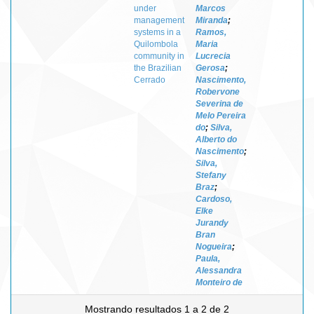
under
Marcos
management
Miranda
;
systems in a
Ramos,
Quilombola
Maria
community in
Lucrecia
the Brazilian
Gerosa
;
Cerrado
Nascimento,
Robervone
Severina de
Melo Pereira
do
;
Silva,
Alberto do
Nascimento
;
Silva,
Stefany
Braz
;
Cardoso,
Elke
Jurandy
Bran
Nogueira
;
Paula,
Alessandra
Monteiro de
Mostrando resultados 1 a 2 de 2