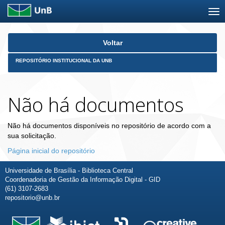
Skip
Voltar
navigation
REPOSITÓRIO INSTITUCIONAL DA UNB
Não há documentos
Não há documentos disponíveis no repositório de acordo com a
sua solicitação.
Página inicial do repositório
Universidade de Brasília - Biblioteca Central
Coordenadoria de Gestão da Informação Digital - GID
(61) 3107-2683
repositorio@unb.br