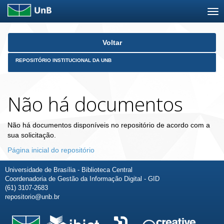
Skip
Voltar
navigation
REPOSITÓRIO INSTITUCIONAL DA UNB
Não há documentos
Não há documentos disponíveis no repositório de acordo com a
sua solicitação.
Página inicial do repositório
Universidade de Brasília - Biblioteca Central
Coordenadoria de Gestão da Informação Digital - GID
(61) 3107-2683
repositorio@unb.br