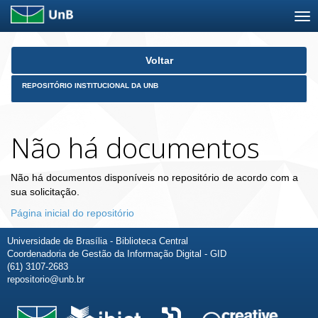
Skip
Voltar
navigation
REPOSITÓRIO INSTITUCIONAL DA UNB
Não há documentos
Não há documentos disponíveis no repositório de acordo com a
sua solicitação.
Página inicial do repositório
Universidade de Brasília - Biblioteca Central
Coordenadoria de Gestão da Informação Digital - GID
(61) 3107-2683
repositorio@unb.br