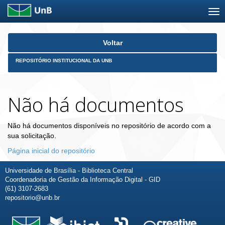
Skip
Voltar
navigation
REPOSITÓRIO INSTITUCIONAL DA UNB
Não há documentos
Não há documentos disponíveis no repositório de acordo com a
sua solicitação.
Página inicial do repositório
Universidade de Brasília - Biblioteca Central
Coordenadoria de Gestão da Informação Digital - GID
(61) 3107-2683
repositorio@unb.br