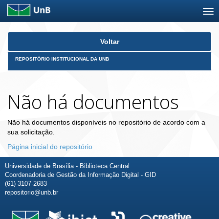
Skip
Voltar
navigation
REPOSITÓRIO INSTITUCIONAL DA UNB
Não há documentos
Não há documentos disponíveis no repositório de acordo com a
sua solicitação.
Página inicial do repositório
Universidade de Brasília - Biblioteca Central
Coordenadoria de Gestão da Informação Digital - GID
(61) 3107-2683
repositorio@unb.br