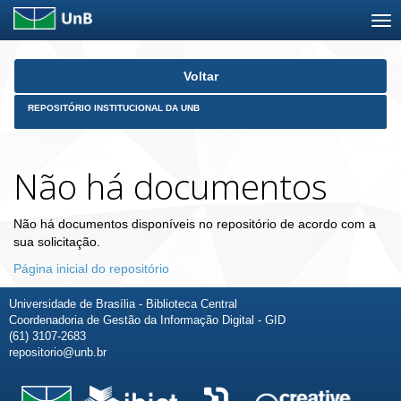
Skip
Voltar
navigation
REPOSITÓRIO INSTITUCIONAL DA UNB
Não há documentos
Não há documentos disponíveis no repositório de acordo com a
sua solicitação.
Página inicial do repositório
Universidade de Brasília - Biblioteca Central
Coordenadoria de Gestão da Informação Digital - GID
(61) 3107-2683
repositorio@unb.br