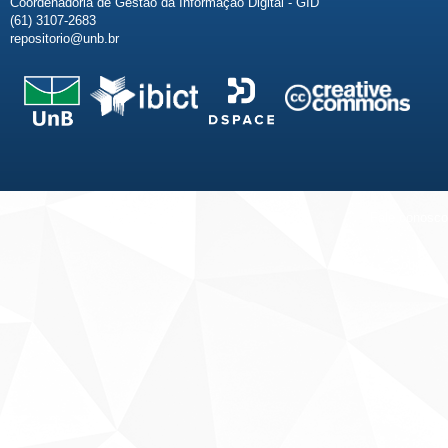
Coordenadoria de Gestão da Informação Digital - GID
(61) 3107-2683
repositorio@unb.br
Fale conosco
Sobre