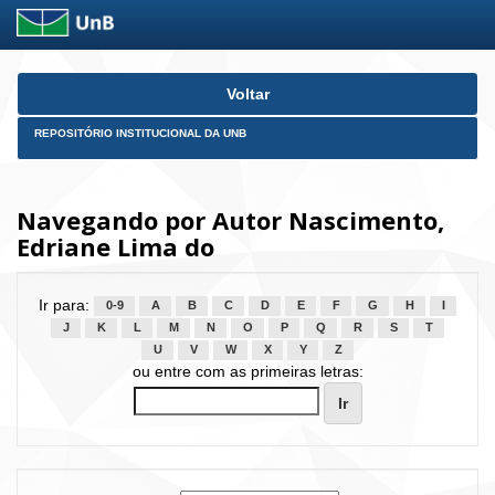
Skip
Voltar
navigation
REPOSITÓRIO INSTITUCIONAL DA UNB
Navegando por Autor Nascimento,
Edriane Lima do
Ir para:
0-9
A
B
C
D
E
F
G
H
I
J
K
L
M
N
O
P
Q
R
S
T
U
V
W
X
Y
Z
ou entre com as primeiras letras: