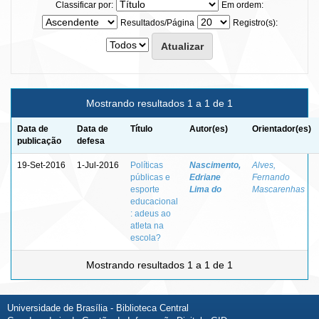
Classificar por:
Em ordem:
Resultados/Página
Registro(s):
Mostrando resultados 1 a 1 de 1
Data de
Data de
Título
Autor(es)
Orientador(es)
publicação
defesa
19-Set-2016
1-Jul-2016
Políticas
Nascimento,
Alves,
públicas e
Edriane
Fernando
esporte
Lima do
Mascarenhas
educacional
: adeus ao
atleta na
escola?
Mostrando resultados 1 a 1 de 1
Universidade de Brasília - Biblioteca Central