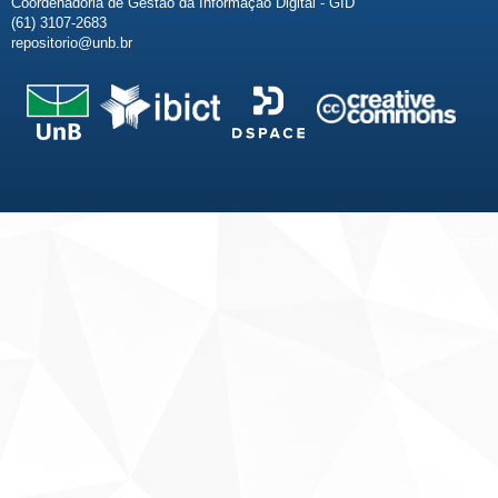
Coordenadoria de Gestão da Informação Digital - GID
(61) 3107-2683
repositorio@unb.br
Fale conosco
Sobre