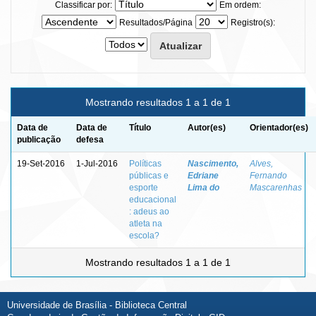
Classificar por:
Em ordem:
Resultados/Página
Registro(s):
Mostrando resultados 1 a 1 de 1
Data de
Data de
Título
Autor(es)
Orientador(es)
publicação
defesa
19-Set-2016
1-Jul-2016
Políticas
Nascimento,
Alves,
públicas e
Edriane
Fernando
esporte
Lima do
Mascarenhas
educacional
: adeus ao
atleta na
escola?
Mostrando resultados 1 a 1 de 1
Universidade de Brasília - Biblioteca Central