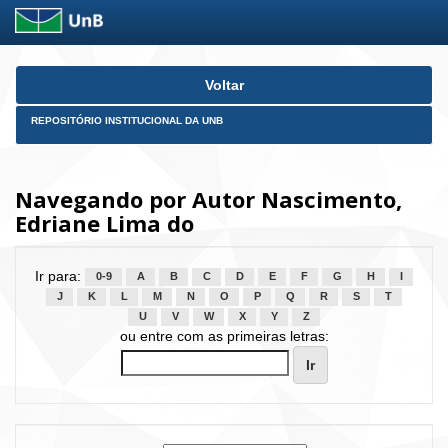
Skip
Voltar
navigation
REPOSITÓRIO INSTITUCIONAL DA UNB
Navegando por Autor Nascimento,
Edriane Lima do
Ir para:
0-9
A
B
C
D
E
F
G
H
I
J
K
L
M
N
O
P
Q
R
S
T
U
V
W
X
Y
Z
ou entre com as primeiras letras: