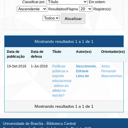
Classificar por:
Em ordem:
Resultados/Página
Registro(s):
Mostrando resultados 1 a 1 de 1
Data de
Data de
Título
Autor(es)
Orientador(es)
publicação
defesa
19-Set-2016
1-Jul-2016
Políticas
Nascimento,
Alves,
públicas e
Edriane
Fernando
esporte
Lima do
Mascarenhas
educacional
: adeus ao
atleta na
escola?
Mostrando resultados 1 a 1 de 1
Universidade de Brasília - Biblioteca Central