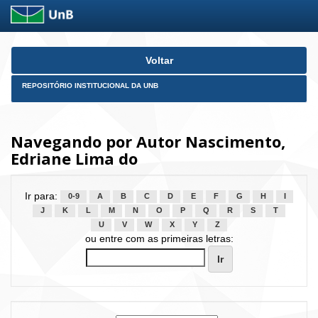
Skip
Voltar
navigation
REPOSITÓRIO INSTITUCIONAL DA UNB
Navegando por Autor Nascimento,
Edriane Lima do
Ir para:
0-9
A
B
C
D
E
F
G
H
I
J
K
L
M
N
O
P
Q
R
S
T
U
V
W
X
Y
Z
ou entre com as primeiras letras: