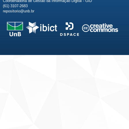
Coordenadoria de Gestão da Informação Digital - GID
(61) 3107-2683
repositorio@unb.br
Fale conosco
Sobre