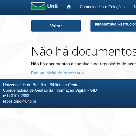
Comunidades e Coleções
Skip
REPOSITÓRIO INSTITUCIO
Voltar
navigation
Não há documento
Não há documentos disponíveis no repositório de acor
Página inicial do repositório
Universidade de Brasília - Biblioteca Central
Coordenadoria de Gestão da Informação Digital - GID
(61) 3107-2683
repositorio@unb.br