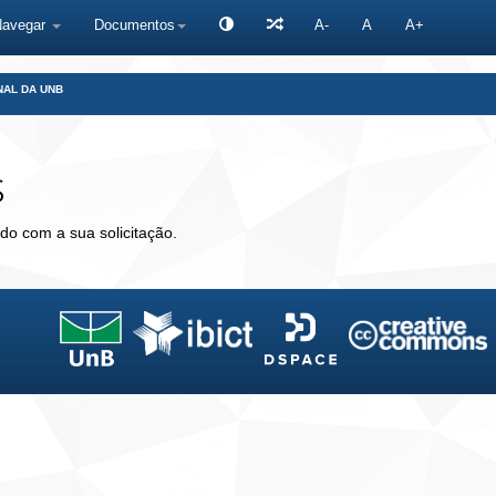
Navegar
Documentos
A-
A
A+
NAL DA UNB
s
do com a sua solicitação.