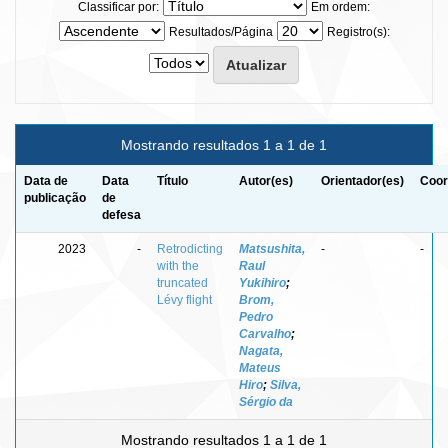
Classificar por:
Em ordem:
Resultados/Página
Registro(s):
Mostrando resultados 1 a 1 de 1
Data de
Data
Título
Autor(es)
Orientador(es)
Coor
publicação
de
defesa
2023
-
Retrodicting
Matsushita,
-
-
with the
Raul
truncated
Yukihiro
;
Lévy flight
Brom,
Pedro
Carvalho
;
Nagata,
Mateus
Hiro
;
Silva,
Sérgio da
Mostrando resultados 1 a 1 de 1