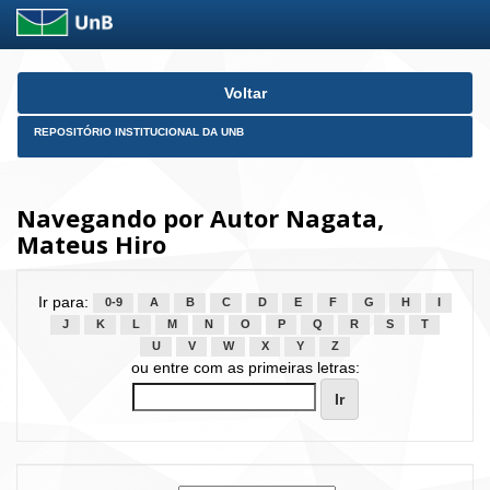
Skip
Voltar
navigation
REPOSITÓRIO INSTITUCIONAL DA UNB
Navegando por Autor Nagata,
Mateus Hiro
Ir para:
0-9
A
B
C
D
E
F
G
H
I
J
K
L
M
N
O
P
Q
R
S
T
U
V
W
X
Y
Z
ou entre com as primeiras letras: