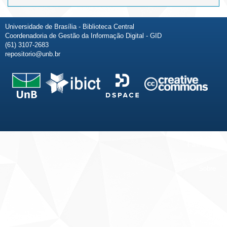
Universidade de Brasília - Biblioteca Central
Coordenadoria de Gestão da Informação Digital - GID
(61) 3107-2683
repositorio@unb.br
Fale conosco
Sobre