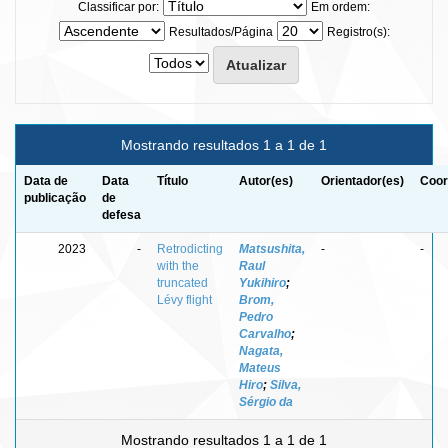
Classificar por:
Em ordem:
Resultados/Página
Registro(s):
Mostrando resultados 1 a 1 de 1
Data de
Data
Título
Autor(es)
Orientador(es)
Coor
publicação
de
defesa
2023
-
Retrodicting
Matsushita,
-
-
with the
Raul
truncated
Yukihiro
;
Lévy flight
Brom,
Pedro
Carvalho
;
Nagata,
Mateus
Hiro
;
Silva,
Sérgio da
Mostrando resultados 1 a 1 de 1