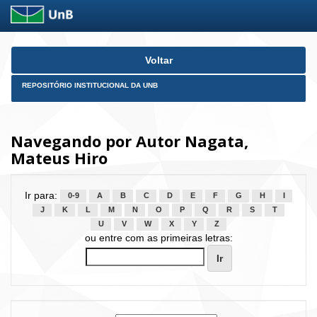
Skip
Voltar
navigation
REPOSITÓRIO INSTITUCIONAL DA UNB
Navegando por Autor Nagata,
Mateus Hiro
Ir para:
0-9
A
B
C
D
E
F
G
H
I
J
K
L
M
N
O
P
Q
R
S
T
U
V
W
X
Y
Z
ou entre com as primeiras letras: