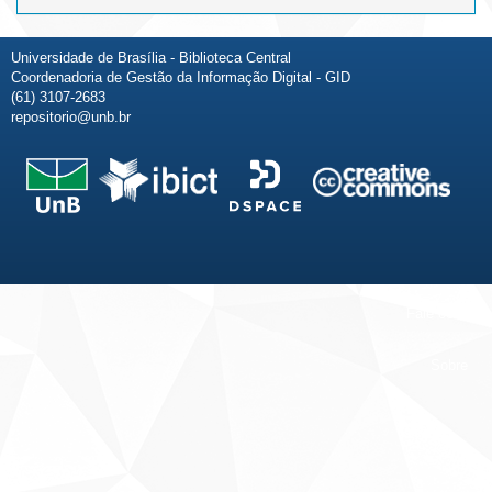
Universidade de Brasília - Biblioteca Central
Coordenadoria de Gestão da Informação Digital - GID
(61) 3107-2683
repositorio@unb.br
Fale conosco
Sobre