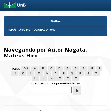
Skip
Voltar
navigation
REPOSITÓRIO INSTITUCIONAL DA UNB
Navegando por Autor Nagata,
Mateus Hiro
Ir para:
0-9
A
B
C
D
E
F
G
H
I
J
K
L
M
N
O
P
Q
R
S
T
U
V
W
X
Y
Z
ou entre com as primeiras letras: