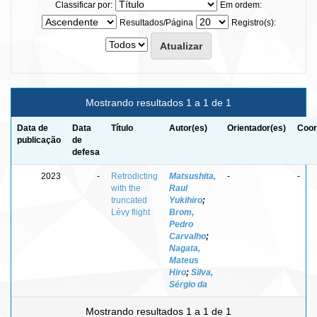
Classificar por:
Em ordem:
Resultados/Página
Registro(s):
Mostrando resultados 1 a 1 de 1
Data de
Data
Título
Autor(es)
Orientador(es)
Coor
publicação
de
defesa
2023
-
Retrodicting
Matsushita,
-
-
with the
Raul
truncated
Yukihiro
;
Lévy flight
Brom,
Pedro
Carvalho
;
Nagata,
Mateus
Hiro
;
Silva,
Sérgio da
Mostrando resultados 1 a 1 de 1