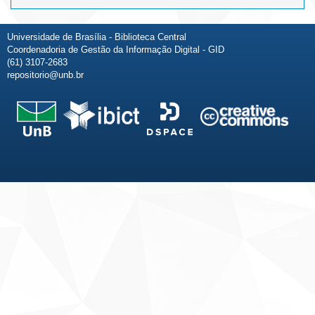
Universidade de Brasília - Biblioteca Central
Coordenadoria de Gestão da Informação Digital - GID
(61) 3107-2683
repositorio@unb.br
Fale conosco
Sobre