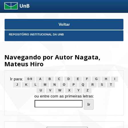
Skip
Voltar
navigation
REPOSITÓRIO INSTITUCIONAL DA UNB
Navegando por Autor Nagata,
Mateus Hiro
Ir para:
0-9
A
B
C
D
E
F
G
H
I
J
K
L
M
N
O
P
Q
R
S
T
U
V
W
X
Y
Z
ou entre com as primeiras letras: