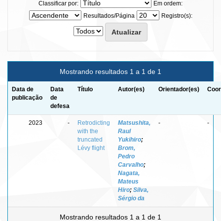
Classificar por:
Em ordem:
Resultados/Página
Registro(s):
Mostrando resultados 1 a 1 de 1
Data de
Data
Título
Autor(es)
Orientador(es)
Coor
publicação
de
defesa
2023
-
Retrodicting
Matsushita,
-
-
with the
Raul
truncated
Yukihiro
;
Lévy flight
Brom,
Pedro
Carvalho
;
Nagata,
Mateus
Hiro
;
Silva,
Sérgio da
Mostrando resultados 1 a 1 de 1