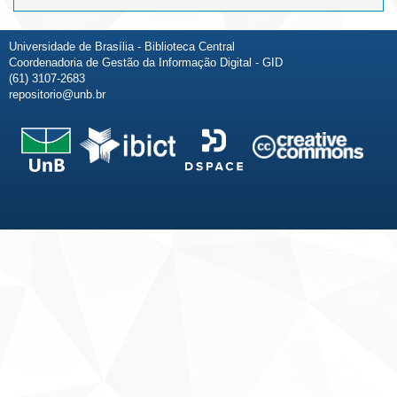
Universidade de Brasília - Biblioteca Central
Coordenadoria de Gestão da Informação Digital - GID
(61) 3107-2683
repositorio@unb.br
Fale conosco
Sobre