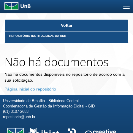
Skip
Voltar
navigation
REPOSITÓRIO INSTITUCIONAL DA UNB
Não há documentos
Não há documentos disponíveis no repositório de acordo com a
sua solicitação.
Página inicial do repositório
Universidade de Brasília - Biblioteca Central
Coordenadoria de Gestão da Informação Digital - GID
(61) 3107-2683
repositorio@unb.br