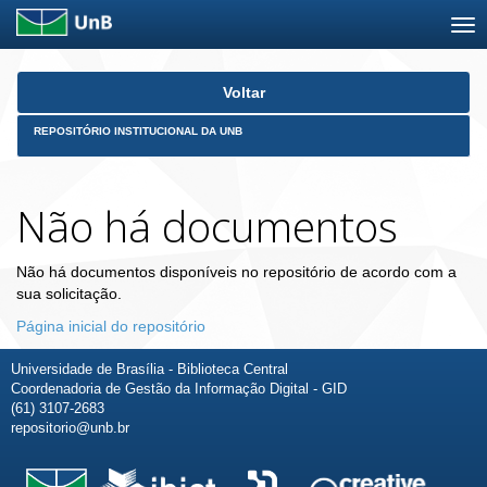
Skip
Voltar
navigation
REPOSITÓRIO INSTITUCIONAL DA UNB
Não há documentos
Não há documentos disponíveis no repositório de acordo com a
sua solicitação.
Página inicial do repositório
Universidade de Brasília - Biblioteca Central
Coordenadoria de Gestão da Informação Digital - GID
(61) 3107-2683
repositorio@unb.br