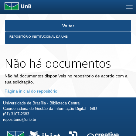
Skip
Voltar
navigation
REPOSITÓRIO INSTITUCIONAL DA UNB
Não há documentos
Não há documentos disponíveis no repositório de acordo com a
sua solicitação.
Página inicial do repositório
Universidade de Brasília - Biblioteca Central
Coordenadoria de Gestão da Informação Digital - GID
(61) 3107-2683
repositorio@unb.br