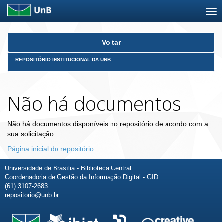
Skip
Voltar
navigation
REPOSITÓRIO INSTITUCIONAL DA UNB
Não há documentos
Não há documentos disponíveis no repositório de acordo com a
sua solicitação.
Página inicial do repositório
Universidade de Brasília - Biblioteca Central
Coordenadoria de Gestão da Informação Digital - GID
(61) 3107-2683
repositorio@unb.br