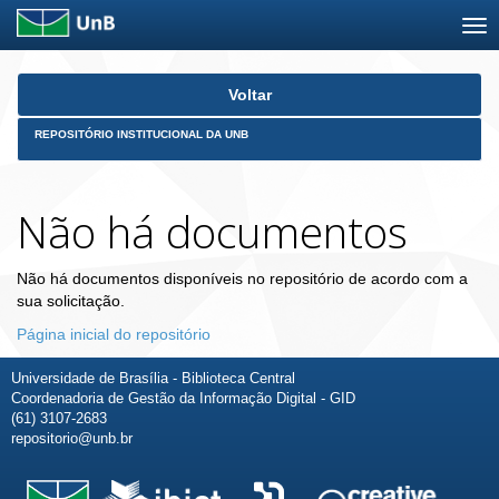
Skip
Voltar
navigation
REPOSITÓRIO INSTITUCIONAL DA UNB
Não há documentos
Não há documentos disponíveis no repositório de acordo com a
sua solicitação.
Página inicial do repositório
Universidade de Brasília - Biblioteca Central
Coordenadoria de Gestão da Informação Digital - GID
(61) 3107-2683
repositorio@unb.br