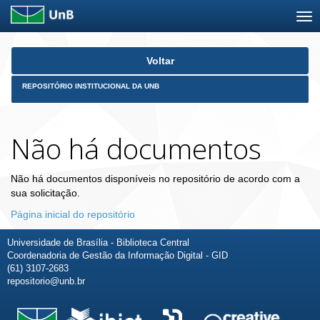
Skip
Voltar
navigation
REPOSITÓRIO INSTITUCIONAL DA UNB
Não há documentos
Não há documentos disponíveis no repositório de acordo com a
sua solicitação.
Página inicial do repositório
Universidade de Brasília - Biblioteca Central
Coordenadoria de Gestão da Informação Digital - GID
(61) 3107-2683
repositorio@unb.br