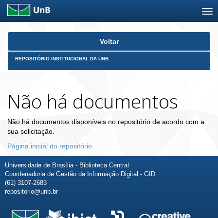
Skip
Voltar
navigation
REPOSITÓRIO INSTITUCIONAL DA UNB
Não há documentos
Não há documentos disponíveis no repositório de acordo com a
sua solicitação.
Página inicial do repositório
Universidade de Brasília - Biblioteca Central
Coordenadoria de Gestão da Informação Digital - GID
(61) 3107-2683
repositorio@unb.br