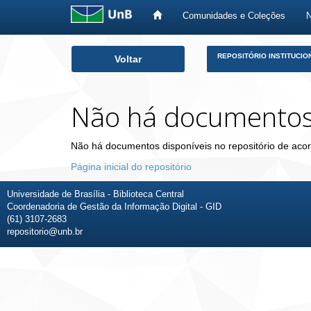
Comunidades e Coleções
Skip
REPOSITÓRIO INSTITUCIO
Voltar
navigation
Não há documento
Não há documentos disponíveis no repositório de acor
Página inicial do repositório
Universidade de Brasília - Biblioteca Central
Coordenadoria de Gestão da Informação Digital - GID
(61) 3107-2683
repositorio@unb.br