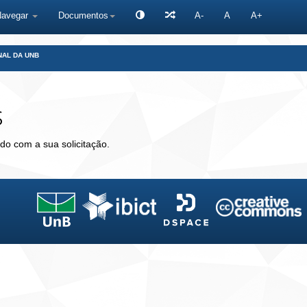
Navegar
Documentos
A-
A
A+
NAL DA UNB
s
do com a sua solicitação.