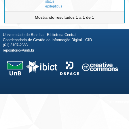
status
epilepticus
Mostrando resultados 1 a 1 de 1
Universidade de Brasília - Biblioteca Central
Coordenadoria de Gestão da Informação Digital - GID
(61) 3107-2683
repositorio@unb.br
Fale conosco
Sobre