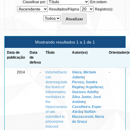
Classificar por:
Em ordem:
Resultados/Página
Registro(s):
Mostrando resultados 1 a 1 de 1
Data de
Data
Título
Autor(es)
Orientador(e
publicação
de
defesa
2014
-
Indomethacin
Vieira, Michele
-
can
Juliane
;
downregulate
Perosa, Sandra
the levels of
Regina
;
Argañaraz,
inflammatory
Gustavo Adolfo
;
mediators in
Silva Junior, José
the
Antônio
;
hippocampus
Cavalheiro, Esper
of rats
Abrão
;
Naffah-
submitted to
Mazzacoratti, Maria
pilocarpine-
da Graça
induced