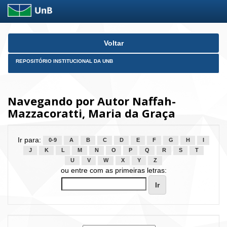
Skip
Voltar
navigation
REPOSITÓRIO INSTITUCIONAL DA UNB
Navegando por Autor Naffah-
Mazzacoratti, Maria da Graça
Ir para:
0-9
A
B
C
D
E
F
G
H
I
J
K
L
M
N
O
P
Q
R
S
T
U
V
W
X
Y
Z
ou entre com as primeiras letras: