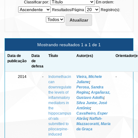
Classificar por:
Em ordem:
Resultados/Página
Registro(s):
Mostrando resultados 1 a 1 de 1
Data de
Data
Título
Autor(es)
Orientador(e
publicação
de
defesa
2014
-
Indomethacin
Vieira, Michele
-
can
Juliane
;
downregulate
Perosa, Sandra
the levels of
Regina
;
Argañaraz,
inflammatory
Gustavo Adolfo
;
mediators in
Silva Junior, José
the
Antônio
;
hippocampus
Cavalheiro, Esper
of rats
Abrão
;
Naffah-
submitted to
Mazzacoratti, Maria
pilocarpine-
da Graça
induced