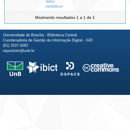
status
epilepticus
Mostrando resultados 1 a 1 de 1
Universidade de Brasília - Biblioteca Central
Coordenadoria de Gestão da Informação Digital - GID
(61) 3107-2683
repositorio@unb.br
Fale conosco
Sobre