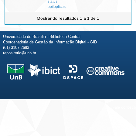
status
epilepticus
Mostrando resultados 1 a 1 de 1
Universidade de Brasília - Biblioteca Central
Coordenadoria de Gestão da Informação Digital - GID
(61) 3107-2683
repositorio@unb.br
Fale conosco
Sobre