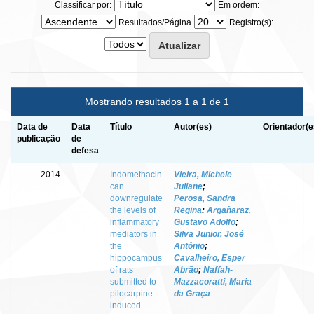
Classificar por:
Em ordem:
Resultados/Página
Registro(s):
Mostrando resultados 1 a 1 de 1
Data de
Data
Título
Autor(es)
Orientador(e
publicação
de
defesa
2014
-
Indomethacin
Vieira, Michele
-
can
Juliane
;
downregulate
Perosa, Sandra
the levels of
Regina
;
Argañaraz,
inflammatory
Gustavo Adolfo
;
mediators in
Silva Junior, José
the
Antônio
;
hippocampus
Cavalheiro, Esper
of rats
Abrão
;
Naffah-
submitted to
Mazzacoratti, Maria
pilocarpine-
da Graça
induced