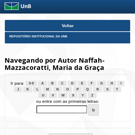
Skip
Voltar
navigation
REPOSITÓRIO INSTITUCIONAL DA UNB
Navegando por Autor Naffah-
Mazzacoratti, Maria da Graça
Ir para:
0-9
A
B
C
D
E
F
G
H
I
J
K
L
M
N
O
P
Q
R
S
T
U
V
W
X
Y
Z
ou entre com as primeiras letras: