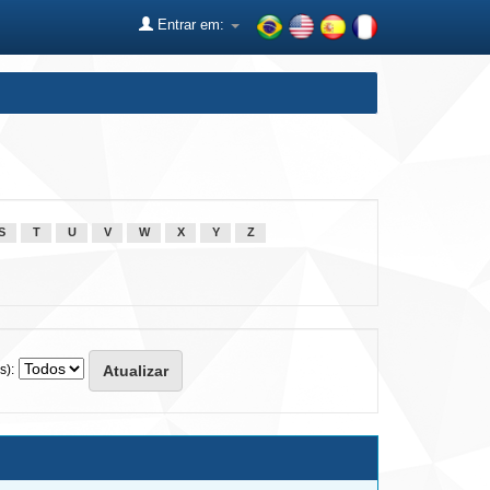
Entrar em:
S
T
U
V
W
X
Y
Z
s):