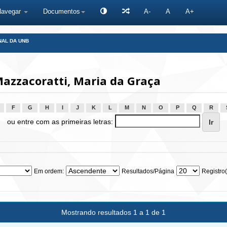
Navegar
Documentos
A-
A
A+
NAL DA UNB
azzacoratti, Maria da Graça
F
G
H
I
J
K
L
M
N
O
P
Q
R
ou entre com as primeiras letras:
Em ordem:
Resultados/Página
Registro(
Mostrando resultados 1 a 1 de 1