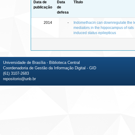
Data de
Data
Título
publicação
de
defesa
2014
-
Indomethacin can downregulate the le
mediators in the hippocampus of rats 
induced status epilepticus
Universidade de Brasília - Biblioteca Central
Coordenadoria de Gestão da Informação Digital - GID
(61) 3107-2683
repositorio@unb.br