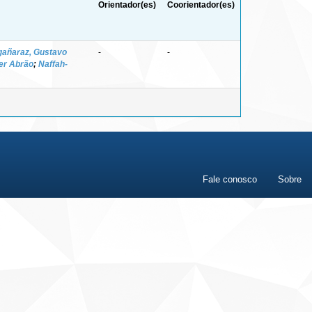
Orientador(es)
Coorientador(es)
gañaraz, Gustavo
-
-
er Abrão
;
Naffah-
Fale conosco
Sobre