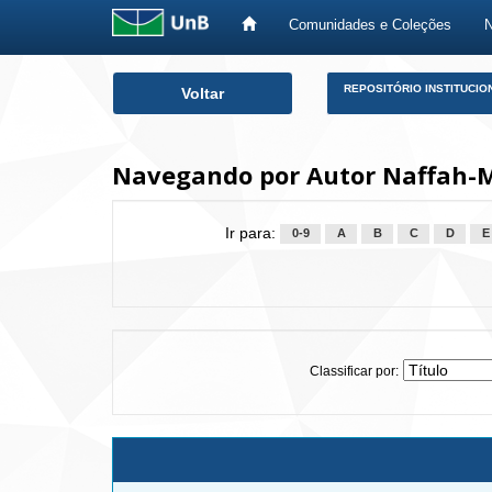
Comunidades e Coleções
Skip
REPOSITÓRIO INSTITUCIO
Voltar
navigation
Navegando por Autor Naffah-M
Ir para:
0-9
A
B
C
D
E
Classificar por: