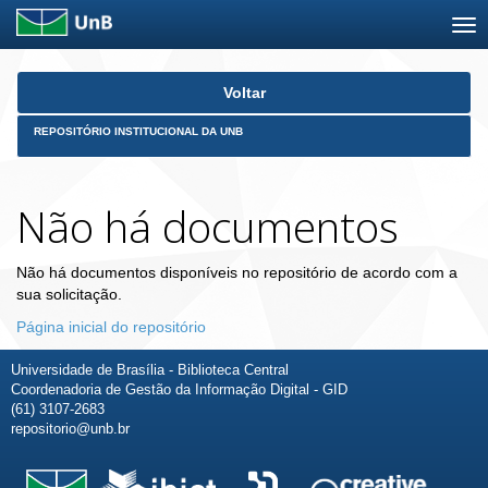
Skip
Voltar
navigation
REPOSITÓRIO INSTITUCIONAL DA UNB
Não há documentos
Não há documentos disponíveis no repositório de acordo com a
sua solicitação.
Página inicial do repositório
Universidade de Brasília - Biblioteca Central
Coordenadoria de Gestão da Informação Digital - GID
(61) 3107-2683
repositorio@unb.br