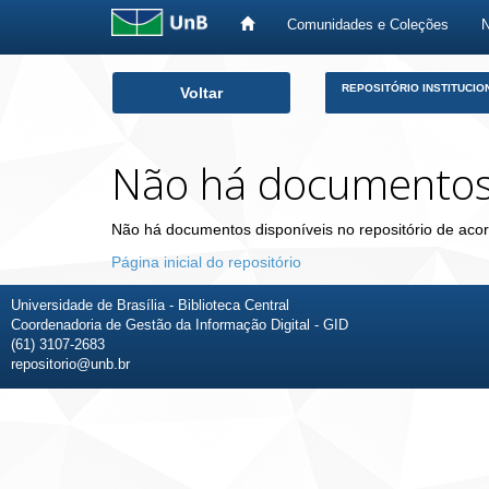
Comunidades e Coleções
Skip
REPOSITÓRIO INSTITUCIO
Voltar
navigation
Não há documento
Não há documentos disponíveis no repositório de acor
Página inicial do repositório
Universidade de Brasília - Biblioteca Central
Coordenadoria de Gestão da Informação Digital - GID
(61) 3107-2683
repositorio@unb.br