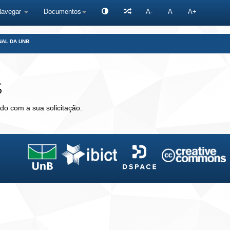
Navegar
Documentos
A-
A
A+
NAL DA UNB
s
do com a sua solicitação.