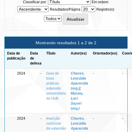
Classificar por:
Em ordem:
Resultados/Página
Registro(s):
Mostrando resultados 1 a 2 de 2
Data de
Data
Título
Autor(es)
Orientador(es)
Coori
publicação
de
defesa
2024
-
Guia de
Chaves,
-
-
boas
Leocádia
práticas
Aparecida
extensão
(org.)
;
universitária
Murata,
da UnB
Luci
Sayori
(org.)
2024
-
Inserção
Chaves,
-
-
curricular
Leocádia
da extensão
Aparecida