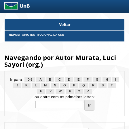
Skip
Voltar
navigation
REPOSITÓRIO INSTITUCIONAL DA UNB
Navegando por Autor Murata, Luci
Sayori (org.)
Ir para:
0-9
A
B
C
D
E
F
G
H
I
J
K
L
M
N
O
P
Q
R
S
T
U
V
W
X
Y
Z
ou entre com as primeiras letras: