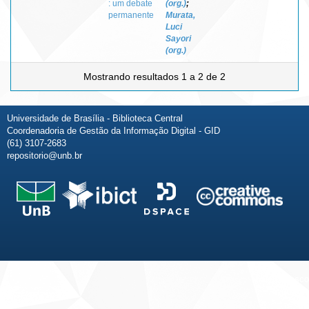
: um debate
(org.)
;
permanente
Murata,
Luci
Sayori
(org.)
Mostrando resultados 1 a 2 de 2
Universidade de Brasília - Biblioteca Central
Coordenadoria de Gestão da Informação Digital - GID
(61) 3107-2683
repositorio@unb.br
Fale conosco