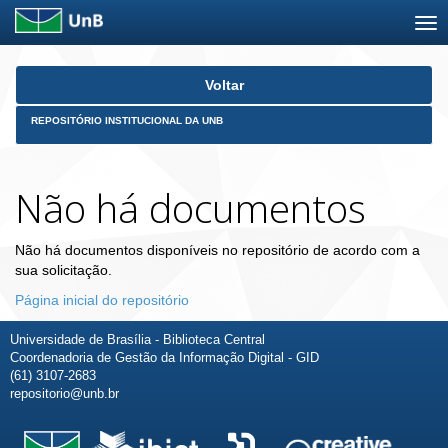
Skip
Voltar
navigation
REPOSITÓRIO INSTITUCIONAL DA UNB
Não há documentos
Não há documentos disponíveis no repositório de acordo com a
sua solicitação.
Página inicial do repositório
Universidade de Brasília - Biblioteca Central
Coordenadoria de Gestão da Informação Digital - GID
(61) 3107-2683
repositorio@unb.br