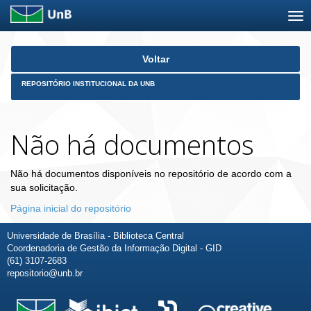
Skip
Voltar
navigation
REPOSITÓRIO INSTITUCIONAL DA UNB
Não há documentos
Não há documentos disponíveis no repositório de acordo com a
sua solicitação.
Página inicial do repositório
Universidade de Brasília - Biblioteca Central
Coordenadoria de Gestão da Informação Digital - GID
(61) 3107-2683
repositorio@unb.br