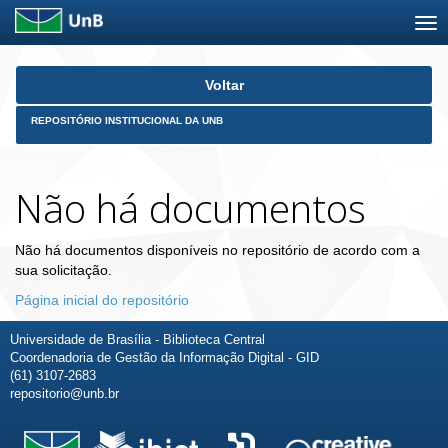
Skip
Voltar
navigation
REPOSITÓRIO INSTITUCIONAL DA UNB
Não há documentos
Não há documentos disponíveis no repositório de acordo com a
sua solicitação.
Página inicial do repositório
Universidade de Brasília - Biblioteca Central
Coordenadoria de Gestão da Informação Digital - GID
(61) 3107-2683
repositorio@unb.br